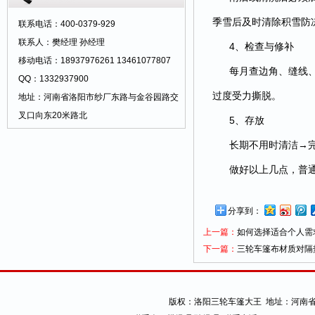
季雪后及时清除积雪防
联系电话：400-0379-929
联系人：樊经理 孙经理
4、检查与修补
移动电话：18937976261 13461077807
每月查边角、缝线
QQ：1332937900
过度受力撕脱。
地址：河南省洛阳市纱厂东路与金谷园路交
叉口向东20米路北
5、存放
长期不用时清洁→
做好以上几点，普通
分享到：
上一篇：
如何选择适合个人需
下一篇：
三轮车篷布材质对隔
版权：
洛阳三轮车篷大王
地址：河南省