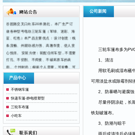
公司新闻
洛阳三轮车篷大王位于洛阳市纱厂东路与金
谷园路交叉口向东20米路北， 本厂生产订
做各种型号电动三轮车蓬（军绿、迷彩、海
蓝、红色）本产品主要优点： 设计创意：线
条流畅、外观动感力强、高雅华贵、使人赏
三轮车篷布多为P
心悦目。 安装方便：装配任何车型，不需要
打孔、不切割、不焊接、不破坏原车的表
1、清洁
面。 个性时尚：根据个人需要，可折叠、可
用软毛刷或湿布蘸
拆卸、高低可升降。 四季实用：冬季挡寒保
产品中心
暖、夏季遮阳防雨、实用舒心。 适装车型：
可用淡盐水或除霉剂轻
1、老年休闲车。2、双排座方斗车。3、客
不锈钢车篷
2、防暴晒与避腐蚀
货折叠车。4、座椅休闲车5、特殊车型 可
快递车篷-静电喷塑型
另外提供：样车、样图、规格数据另行设
尽量停阴凉处，长
三轮车布篷
计。
铁划破篷布。
小吃车
3、防潮与晾干
雨后或清洗后必须