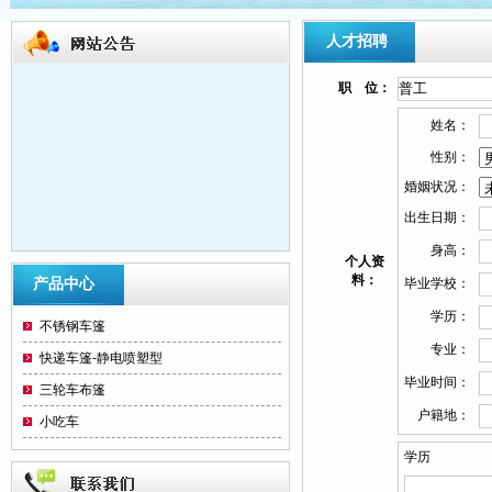
人才招聘
职 位：
姓名：
性别：
婚姻状况：
出生日期：
身高：
个人资
洛阳三轮车篷大王位于洛阳市纱厂东路与金
料：
产品中心
毕业学校：
谷园路交叉口向东20米路北， 本厂生产订
学历：
做各种型号电动三轮车蓬（军绿、迷彩、海
不锈钢车篷
蓝、红色）本产品主要优点： 设计创意：线
专业：
快递车篷-静电喷塑型
条流畅、外观动感力强、高雅华贵、使人赏
毕业时间：
三轮车布篷
心悦目。 安装方便：装配任何车型，不需要
户籍地：
小吃车
打孔、不切割、不焊接、不破坏原车的表
面。 个性时尚：根据个人需要，可折叠、可
学历
拆卸、高低可升降。 四季实用：冬季挡寒保