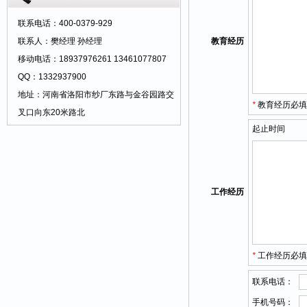
暖、夏季遮阳防雨、实用舒心。 适装车型：
1、老年休闲车。2、双排座方斗车。3、客
联系电话：400-0379-929
货折叠车。4、座椅休闲车5、特殊车型 可
联系人：樊经理 孙经理
教育经历
另外提供：样车、样图、规格数据另行设
移动电话：18937976261 13461077807
计。
QQ：1332937900
地址：河南省洛阳市纱厂东路与金谷园路交
*
教育经历必填
叉口向东20米路北
起止时间
工作经历
*
工作经历必填
联系电话：
手机号码：